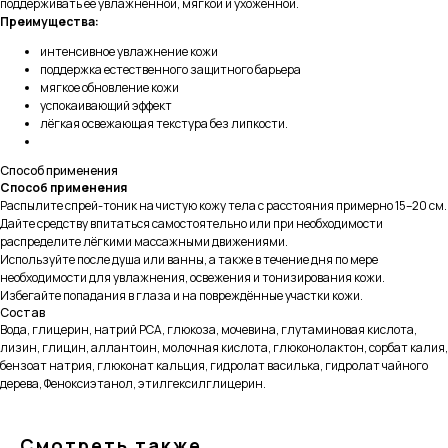
поддерживать её увлажнённой, мягкой и ухоженной.
Преимущества:
интенсивное увлажнение кожи
поддержка естественного защитного барьера
мягкое обновление кожи
успокаивающий эффект
лёгкая освежающая текстура без липкости.
Способ применения
Способ применения
Распылите спрей-тоник на чистую кожу тела с расстояния примерно 15–20 см.
Дайте средству впитаться самостоятельно или при необходимости
распределите лёгкими массажными движениями.
Используйте после душа или ванны, а также в течение дня по мере
необходимости для увлажнения, освежения и тонизирования кожи.
Избегайте попадания в глаза и на повреждённые участки кожи.
Состав
Вода, глицерин, натрий PCA, глюкоза, мочевина, глутаминовая кислота,
лизин, глицин, аллантоин, молочная кислота, глюконолактон, сорбат калия,
бензоат натрия, глюконат кальция, гидролат василька, гидролат чайного
дерева, Феноксиэтанол, этилгексилглицерин.
Смотреть также