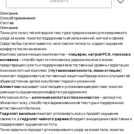
Заказать
Описание
Способ применения
Состав
Описание
Тоник для тела с лёгкой водной текстурой предназначен для ежедневного
ухода за кожей, помогая поддерживать её увлажнённой, мягкой и свежей.
Средство быстро впитывается, не оставляя липкости, и дарит ощущение
комфорта после нанесения.
Комплекс увлажняющих компонентов —
глицерин, натрий PCA, глюкоза и
мочевина
— способствует интенсивному удержанию влаги в коже,
предотвращая сухость и поддерживая её естественный уровень гидратации.
Аминокислотный комплекс (
глутаминовая кислота, лизин и глицин
)
помогает поддерживать естественный защитный барьер кожи и улучшает её
общее состояние, делая кожу более гладкой и ухоженной.
Аллантоин
оказывает смягчающее и успокаивающее действие, помогая
уменьшить ощущение дискомфорта и раздражения.
Мягкие кислоты —
молочная кислота и глюконолактон
— деликатно
обновляют кожу, способствуя выравниванию её текстуры и поддержанию
естественного баланса.
Гидролат василька
помогает успокаивать кожу и придаёт ощущение
свежести, а
гидролат чайного дерева
обладает очищающими свойствами и
поддерживает ощущение чистоты.
Тоник идеально подходит для ежедневного ухода за кожей тела, помогая