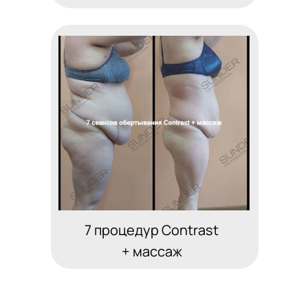
7 процедур Contrast
+ массаж