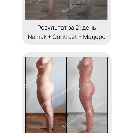
Результат за 21 день
Namak + Contrast + Мадеро
Sunder Professional
Sunder Professional
Sunder Professional