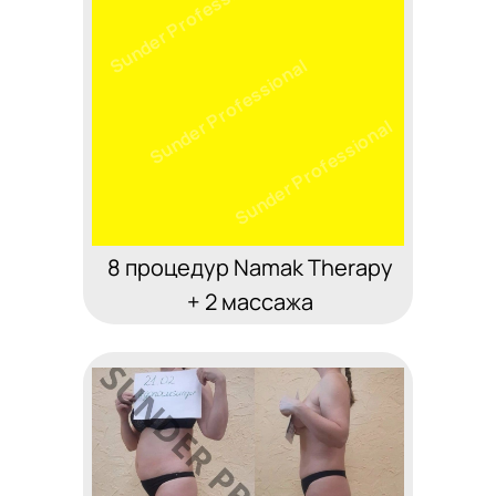
Sunder Professional
Sunder Professional
Sunder Professional
8 процедур Namak Therapy
+ 2 массажа