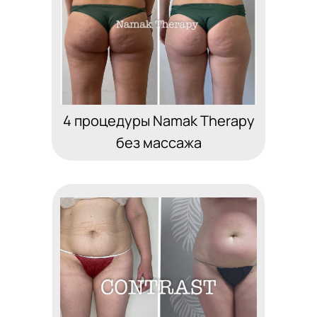
4 процедуры Namak Therapy
без массажа