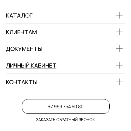
КАТАЛОГ
КЛИЕНТАМ
ДОКУМЕНТЫ
ЛИЧНЫЙ КАБИНЕТ
КОНТАКТЫ
+7 993 754 50 80
ЗАКАЗАТЬ ОБРАТНЫЙ ЗВОНОК