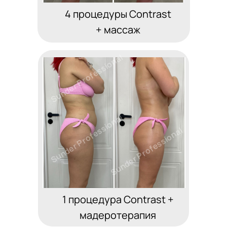
4 процедуры Contrast
+ массаж
Sunder Professional
Sunder Professional
Sunder Professional
1 процедура Contrast +
мадеротерапия