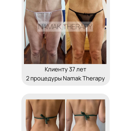
Клиенту 37 лет
2 процедуры Namak Therapy