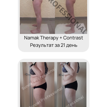
Namak Therapy + Сontrast
Результат за 21 день
Sunder Professional
Sunder Professional
Sunder Professional