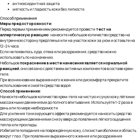
антиоксидантная защита
мягкость и гладкость кожи без липкости.
Способ применения
Меры предосторожности:
Перед первым применением рекомендуется провести
тест на
аллергическую реакцию
: нанесите небольшое количество средства на
внутреннюю сторону предплечья или на участок кожи за ухом и оставьте на
12–24 часа.
Если не появилось зуда, отека или раздражения, средство можно
использовать по назначению.
Небольшое
покраснение в месте нанесения является нормальной
реакцией
, оно связано с действием активных компонентов в составе крем-
геля.
При возникновении выраженного жжения или дискомфорта прекратите
использование и смойте средство водой.
Способ применения:
Нанесите небольшое количество крем-геля на чистую и сухую кожу лёгкими
массажными движениями до полного впитывания. Используйте 1–2 раза в
день или по мере необходимости.
Для усиления тонизирующего эффекта рекомендуется наносить средство
массирующими движениями снизу вверх до появления лёгкого ощущения
тепла или прохлады.
Избегайте попадания на повреждённую кожу, слизистые оболочки и область
вокруг глаз. При появлении выраженного жжения или раздражения