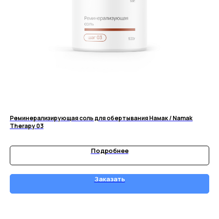
Реминерализирующая соль для обертывания Намак / Namak
Кр
Therapy 03
4 
Подробнее
Заказать