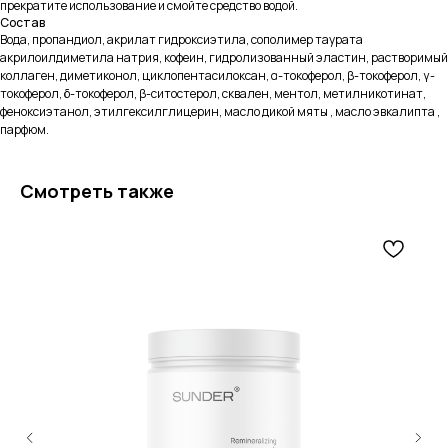
прекратите использование и смойте средство водой.
Состав
Вода, пропандиол, акрилат гидроксиэтила, сополимер таурата
акрилоилдиметила натрия, кофеин, гидролизованный эластин, растворимый
коллаген, диметиконол, циклопентасилоксан, α-токоферол, β-токоферол, γ-
токоферол, δ-токоферол, β-ситостерол, сквален, ментол, метилникотинат,
феноксиэтанол, этилгексилглицерин, масло дикой мяты , масло эвкалипта ,
парфюм.
Смотреть также