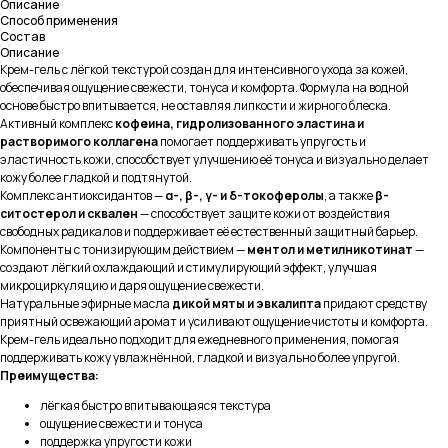
Описание
Способ применения
Состав
Описание
Крем-гель с лёгкой текстурой создан для интенсивного ухода за кожей,
обеспечивая ощущение свежести, тонуса и комфорта. Формула на водной
основе быстро впитывается, не оставляя липкости и жирного блеска.
Активный комплекс
кофеина, гидролизованного эластина и
растворимого коллагена
помогает поддерживать упругость и
эластичность кожи, способствует улучшению её тонуса и визуально делает
кожу более гладкой и подтянутой.
Комплекс антиоксидантов —
α-, β-, γ- и δ-токоферолы
, а также
β-
ситостерол и сквален
— способствует защите кожи от воздействия
свободных радикалов и поддерживает её естественный защитный барьер.
Компоненты с тонизирующим действием —
ментол и метилникотинат
—
создают лёгкий охлаждающий и стимулирующий эффект, улучшая
микроциркуляцию и даря ощущение свежести.
Натуральные эфирные масла
дикой мяты и эвкалипта
придают средству
приятный освежающий аромат и усиливают ощущение чистоты и комфорта.
Крем-гель идеально подходит для ежедневного применения, помогая
поддерживать кожу увлажнённой, гладкой и визуально более упругой.
Преимущества:
лёгкая быстро впитывающаяся текстура
ощущение свежести и тонуса
поддержка упругости кожи